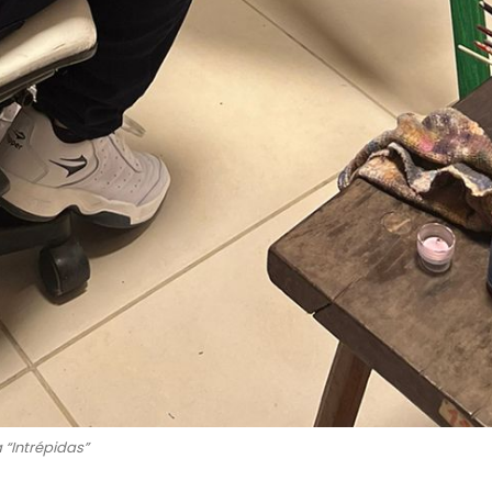
 “Intrépidas”