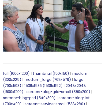
full (1600x1200)
|
thumbnail (150x150)
|
medium
(300x225)
|
medium_large (768x576)
|
large
(790x593)
|
1536x1536 (1536x1152)
|
2048x2048
(1600x1200)
|
screenr-blog-grid-small (350x200)
|
screenr-blog-grid (540x300)
|
screenr-blog-list
(790x400)
|
screenr-service-small (538x280)
|