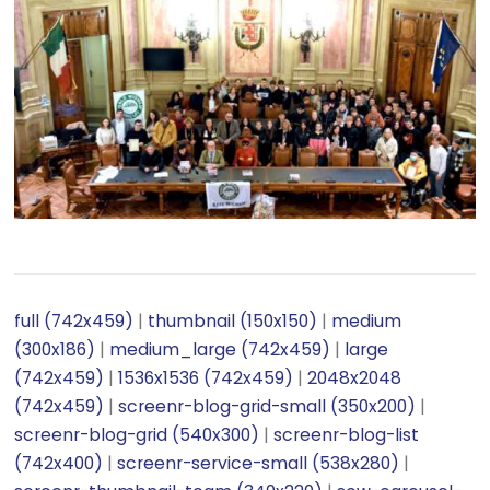
full (742x459)
|
thumbnail (150x150)
|
medium
(300x186)
|
medium_large (742x459)
|
large
(742x459)
|
1536x1536 (742x459)
|
2048x2048
(742x459)
|
screenr-blog-grid-small (350x200)
|
screenr-blog-grid (540x300)
|
screenr-blog-list
(742x400)
|
screenr-service-small (538x280)
|