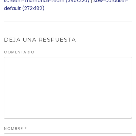
screenr-thumbnail-team (340x220)
|
sow-carousel-
default (272x182)
DEJA UNA RESPUESTA
COMENTARIO
NOMBRE
*