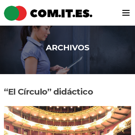
Saltar
al
Menú
contenido
ARCHIVOS
“El Círculo” didáctico