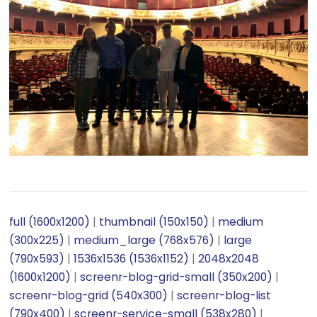
full (1600x1200)
|
thumbnail (150x150)
|
medium
(300x225)
|
medium_large (768x576)
|
large
(790x593)
|
1536x1536 (1536x1152)
|
2048x2048
(1600x1200)
|
screenr-blog-grid-small (350x200)
|
screenr-blog-grid (540x300)
|
screenr-blog-list
(790x400)
|
screenr-service-small (538x280)
|