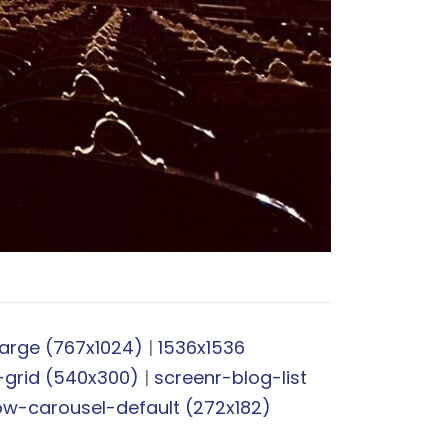
large (767x1024)
|
1536x1536
-grid (540x300)
|
screenr-blog-list
ow-carousel-default (272x182)