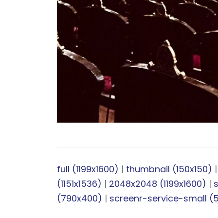
full (1199x1600)
|
thumbnail (150x150)
(1151x1536)
|
2048x2048 (1199x1600)
|
(790x400)
|
screenr-service-small (