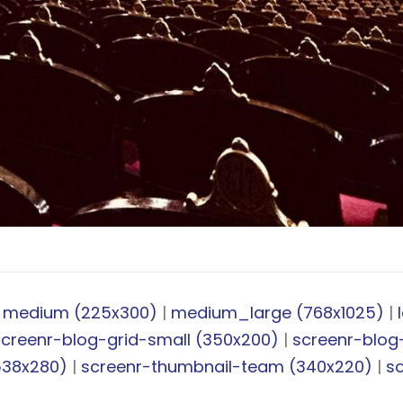
|
medium (225x300)
|
medium_large (768x1025)
|
screenr-blog-grid-small (350x200)
|
screenr-blog
538x280)
|
screenr-thumbnail-team (340x220)
|
s