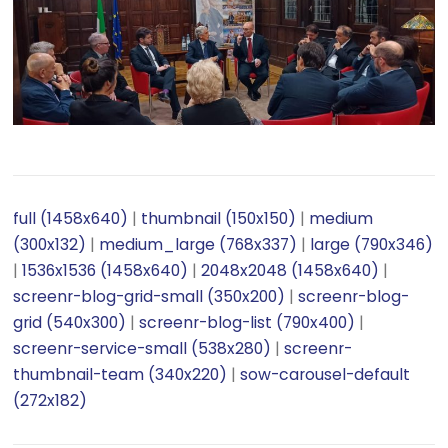
full (1458x640)
|
thumbnail (150x150)
|
medium
(300x132)
|
medium_large (768x337)
|
large (790x346)
|
1536x1536 (1458x640)
|
2048x2048 (1458x640)
|
screenr-blog-grid-small (350x200)
|
screenr-blog-
grid (540x300)
|
screenr-blog-list (790x400)
|
screenr-service-small (538x280)
|
screenr-
thumbnail-team (340x220)
|
sow-carousel-default
(272x182)