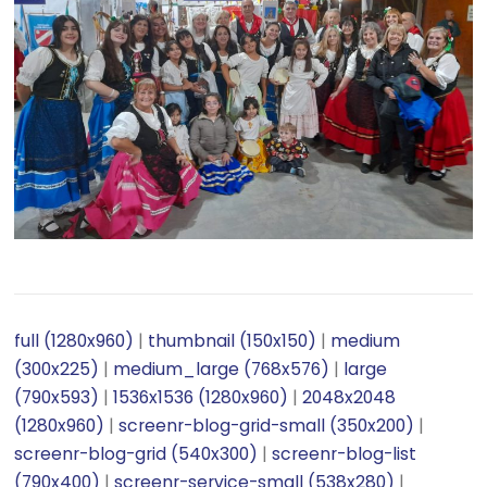
full (1280x960)
|
thumbnail (150x150)
|
medium
(300x225)
|
medium_large (768x576)
|
large
(790x593)
|
1536x1536 (1280x960)
|
2048x2048
(1280x960)
|
screenr-blog-grid-small (350x200)
|
screenr-blog-grid (540x300)
|
screenr-blog-list
(790x400)
|
screenr-service-small (538x280)
|