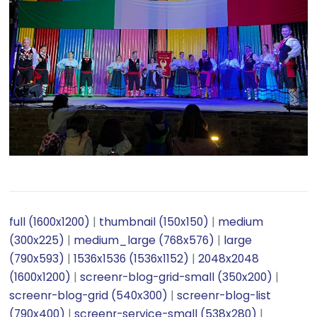
full (1600x1200)
|
thumbnail (150x150)
|
medium
(300x225)
|
medium_large (768x576)
|
large
(790x593)
|
1536x1536 (1536x1152)
|
2048x2048
(1600x1200)
|
screenr-blog-grid-small (350x200)
|
screenr-blog-grid (540x300)
|
screenr-blog-list
(790x400)
|
screenr-service-small (538x280)
|