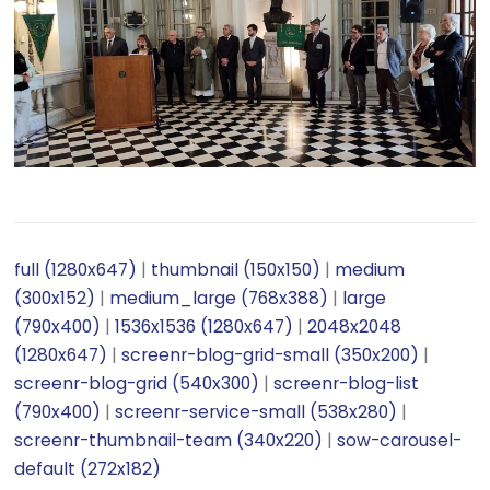
full (1280x647)
|
thumbnail (150x150)
|
medium
(300x152)
|
medium_large (768x388)
|
large
(790x400)
|
1536x1536 (1280x647)
|
2048x2048
(1280x647)
|
screenr-blog-grid-small (350x200)
|
screenr-blog-grid (540x300)
|
screenr-blog-list
(790x400)
|
screenr-service-small (538x280)
|
screenr-thumbnail-team (340x220)
|
sow-carousel-
default (272x182)