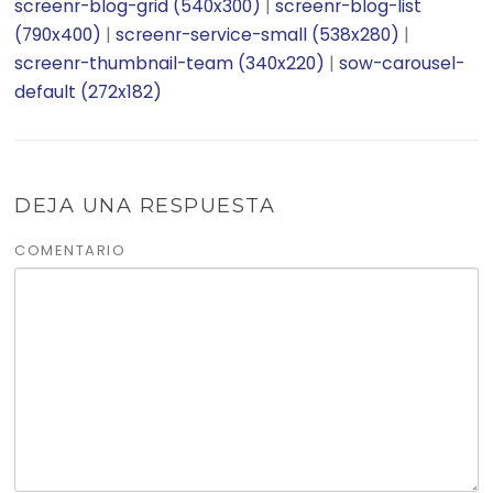
screenr-blog-grid (540x300)
|
screenr-blog-list
(790x400)
|
screenr-service-small (538x280)
|
screenr-thumbnail-team (340x220)
|
sow-carousel-
default (272x182)
DEJA UNA RESPUESTA
COMENTARIO